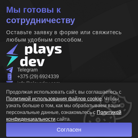
Мы готовы к
сотрудничеству
Оставьте заявку в форме или свяжитесь
любым удобным способом.
Telegram
+375 (29) 6924339
info@playsdev.com
linkedin.com
Продолжая использовать сайт, вы соглашаетесь с
Республика Беларусь, 220116,
Минск, Октябрьская
Политикой использования файлов cookie
.
Чтобы
19Б
офис 6-19
узнать больше о том, как мы обрабатываем ваши
Политика конфиденциальности
персональные данные,
ознакомьтесь с
Политикой
Политика Cookie
конфиденциальности
сайта.
© PlaysDev 2026. Все права защищены.
Согласен