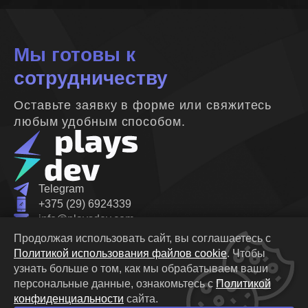
Мы готовы к
сотрудничеству
Оставьте заявку в форме или свяжитесь
любым удобным способом.
Telegram
+375 (29) 6924339
info@playsdev.com
linkedin.com
Продолжая использовать сайт, вы соглашаетесь с
Республика Беларусь, 220116,
Минск, Октябрьская
Политикой использования файлов cookie
.
Чтобы
19Б
офис 6-19
узнать больше о том, как мы обрабатываем ваши
Политика конфиденциальности
персональные данные,
ознакомьтесь с
Политикой
Политика Cookie
конфиденциальности
сайта.