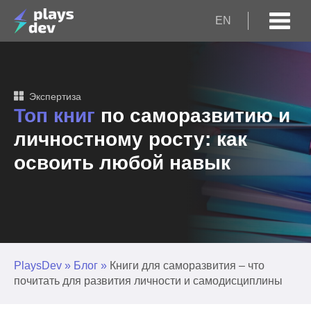
EN
Экспертиза
Топ книг
по саморазвитию и
личностному росту: как
освоить любой навык
PlaysDev
»
Блог
»
Книги для саморазвития – что
почитать для развития личности и самодисциплины