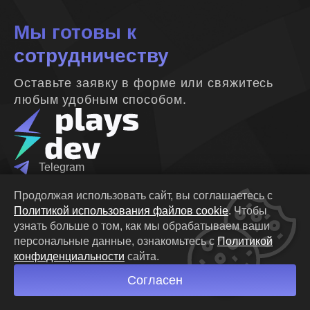
Мы готовы к
сотрудничеству
Оставьте заявку в форме или свяжитесь
любым удобным способом.
Telegram
+375 (29) 6924339
Продолжая использовать сайт, вы соглашаетесь с
info@playsdev.com
Политикой использования файлов cookie
.
Чтобы
linkedin.com
узнать больше о том, как мы обрабатываем ваши
Республика Беларусь, 220116,
Минск, Октябрьская
персональные данные,
ознакомьтесь с
Политикой
19Б
офис 6-19
конфиденциальности
сайта.
Политика конфиденциальности
Политика Cookie
Согласен
© PlaysDev 2026. Все права защищены.