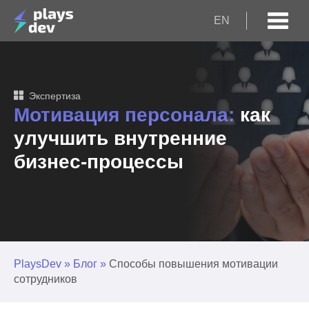
EN
Экспертиза
Мотивация персонала:
как
улучшить внутренние
бизнес-процессы
PlaysDev
»
Блог
»
Способы повышения мотивации
сотрудников