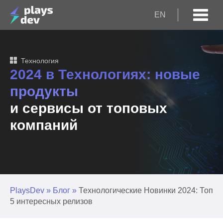
EN
Технология
2024 в Технологиях: новые
продукты
и сервисы от топовых
компаний
PlaysDev
»
Блог
»
Технологические Новинки 2024: Топ
5 интересных релизов