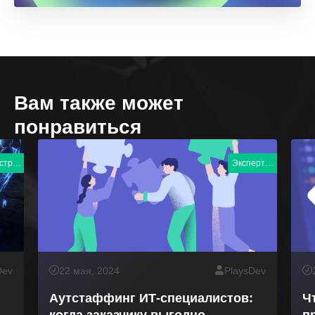
Вам также может
понравиться
Индустрия
Экспертиза
Dev
22 мая, 2024
PlaysDev
Аутстаффинг ИТ-специалистов:
Ч
когда заказчику выгодно
п