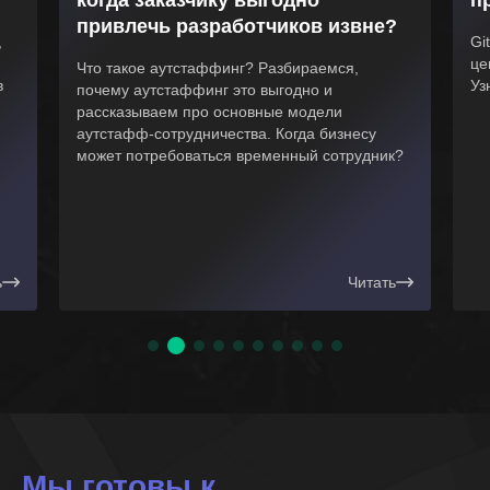
привлечь разработчиков извне?
,
Gi
це
Что такое аутстаффинг? Разбираемся,
в
Уз
почему аутстаффинг это выгодно и
рассказываем про основные модели
аутстафф-сотрудничества. Когда бизнесу
может потребоваться временный сотрудник?
ь
Читать
Мы готовы к